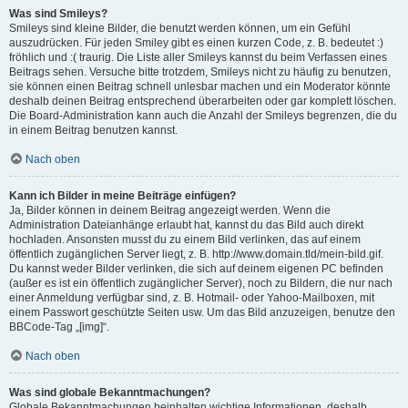
Was sind Smileys?
Smileys sind kleine Bilder, die benutzt werden können, um ein Gefühl
auszudrücken. Für jeden Smiley gibt es einen kurzen Code, z. B. bedeutet :)
fröhlich und :( traurig. Die Liste aller Smileys kannst du beim Verfassen eines
Beitrags sehen. Versuche bitte trotzdem, Smileys nicht zu häufig zu benutzen,
sie können einen Beitrag schnell unlesbar machen und ein Moderator könnte
deshalb deinen Beitrag entsprechend überarbeiten oder gar komplett löschen.
Die Board-Administration kann auch die Anzahl der Smileys begrenzen, die du
in einem Beitrag benutzen kannst.
Nach oben
Kann ich Bilder in meine Beiträge einfügen?
Ja, Bilder können in deinem Beitrag angezeigt werden. Wenn die
Administration Dateianhänge erlaubt hat, kannst du das Bild auch direkt
hochladen. Ansonsten musst du zu einem Bild verlinken, das auf einem
öffentlich zugänglichen Server liegt, z. B. http://www.domain.tld/mein-bild.gif.
Du kannst weder Bilder verlinken, die sich auf deinem eigenen PC befinden
(außer es ist ein öffentlich zugänglicher Server), noch zu Bildern, die nur nach
einer Anmeldung verfügbar sind, z. B. Hotmail- oder Yahoo-Mailboxen, mit
einem Passwort geschützte Seiten usw. Um das Bild anzuzeigen, benutze den
BBCode-Tag „[img]“.
Nach oben
Was sind globale Bekanntmachungen?
Globale Bekanntmachungen beinhalten wichtige Informationen, deshalb