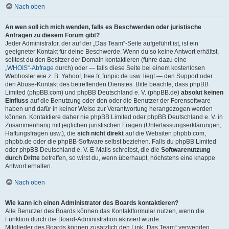
Nach oben
An wen soll ich mich wenden, falls es Beschwerden oder juristische
Anfragen zu diesem Forum gibt?
Jeder Administrator, der auf der „Das Team“-Seite aufgeführt ist, ist ein
geeigneter Kontakt für deine Beschwerde. Wenn du so keine Antwort erhältst,
solltest du den Besitzer der Domain kontaktieren (führe dazu eine
„WHOIS“-Abfrage
durch) oder — falls diese Seite bei einem kostenlosen
Webhoster wie z. B. Yahoo!, free.fr, funpic.de usw. liegt — den Support oder
den Abuse-Kontakt des betreffenden Dienstes. Bitte beachte, dass phpBB
Limited (phpBB.com) und phpBB Deutschland e. V. (phpBB.de)
absolut keinen
Einfluss
auf die Benutzung oder den oder die Benutzer der Forensoftware
haben und dafür in keiner Weise zur Verantwortung herangezogen werden
können. Kontaktiere daher nie phpBB Limited oder phpBB Deutschland e. V. in
Zusammenhang mit jeglichen juristischen Fragen (Unterlassungserklärungen,
Haftungsfragen usw.), die
sich nicht direkt
auf die Websiten phpbb.com,
phpbb.de oder die phpBB-Software selbst beziehen. Falls du phpBB Limited
oder phpBB Deutschland e. V. E-Mails schreibst, die die
Softwarenutzung
durch Dritte
betreffen, so wirst du, wenn überhaupt, höchstens eine knappe
Antwort erhalten.
Nach oben
Wie kann ich einen Administrator des Boards kontaktieren?
Alle Benutzer des Boards können das Kontaktformular nutzen, wenn die
Funktion durch die Board-Administration aktiviert wurde.
Mitglieder des Boards können zusätzlich den Link „Das Team“ verwenden.