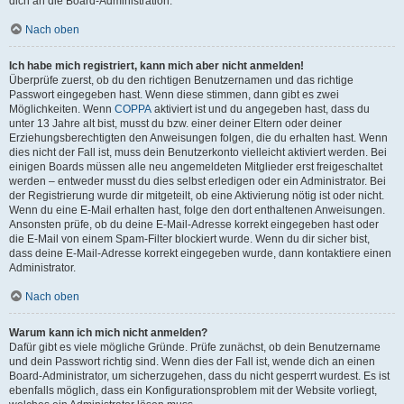
dich an die Board-Administration.
Nach oben
Ich habe mich registriert, kann mich aber nicht anmelden!
Überprüfe zuerst, ob du den richtigen Benutzernamen und das richtige
Passwort eingegeben hast. Wenn diese stimmen, dann gibt es zwei
Möglichkeiten. Wenn
COPPA
aktiviert ist und du angegeben hast, dass du
unter 13 Jahre alt bist, musst du bzw. einer deiner Eltern oder deiner
Erziehungsberechtigten den Anweisungen folgen, die du erhalten hast. Wenn
dies nicht der Fall ist, muss dein Benutzerkonto vielleicht aktiviert werden. Bei
einigen Boards müssen alle neu angemeldeten Mitglieder erst freigeschaltet
werden – entweder musst du dies selbst erledigen oder ein Administrator. Bei
der Registrierung wurde dir mitgeteilt, ob eine Aktivierung nötig ist oder nicht.
Wenn du eine E-Mail erhalten hast, folge den dort enthaltenen Anweisungen.
Ansonsten prüfe, ob du deine E-Mail-Adresse korrekt eingegeben hast oder
die E-Mail von einem Spam-Filter blockiert wurde. Wenn du dir sicher bist,
dass deine E-Mail-Adresse korrekt eingegeben wurde, dann kontaktiere einen
Administrator.
Nach oben
Warum kann ich mich nicht anmelden?
Dafür gibt es viele mögliche Gründe. Prüfe zunächst, ob dein Benutzername
und dein Passwort richtig sind. Wenn dies der Fall ist, wende dich an einen
Board-Administrator, um sicherzugehen, dass du nicht gesperrt wurdest. Es ist
ebenfalls möglich, dass ein Konfigurationsproblem mit der Website vorliegt,