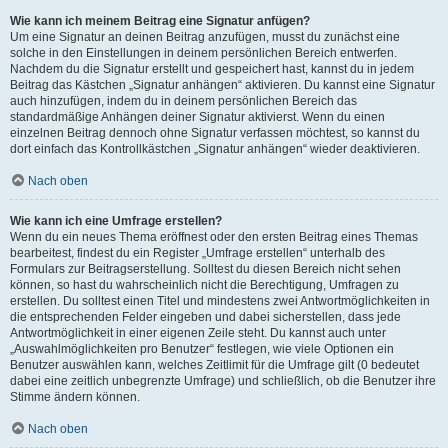
Wie kann ich meinem Beitrag eine Signatur anfügen?
Um eine Signatur an deinen Beitrag anzufügen, musst du zunächst eine
solche in den Einstellungen in deinem persönlichen Bereich entwerfen.
Nachdem du die Signatur erstellt und gespeichert hast, kannst du in jedem
Beitrag das Kästchen „Signatur anhängen“ aktivieren. Du kannst eine Signatur
auch hinzufügen, indem du in deinem persönlichen Bereich das
standardmäßige Anhängen deiner Signatur aktivierst. Wenn du einen
einzelnen Beitrag dennoch ohne Signatur verfassen möchtest, so kannst du
dort einfach das Kontrollkästchen „Signatur anhängen“ wieder deaktivieren.
Nach oben
Wie kann ich eine Umfrage erstellen?
Wenn du ein neues Thema eröffnest oder den ersten Beitrag eines Themas
bearbeitest, findest du ein Register „Umfrage erstellen“ unterhalb des
Formulars zur Beitragserstellung. Solltest du diesen Bereich nicht sehen
können, so hast du wahrscheinlich nicht die Berechtigung, Umfragen zu
erstellen. Du solltest einen Titel und mindestens zwei Antwortmöglichkeiten in
die entsprechenden Felder eingeben und dabei sicherstellen, dass jede
Antwortmöglichkeit in einer eigenen Zeile steht. Du kannst auch unter
„Auswahlmöglichkeiten pro Benutzer“ festlegen, wie viele Optionen ein
Benutzer auswählen kann, welches Zeitlimit für die Umfrage gilt (0 bedeutet
dabei eine zeitlich unbegrenzte Umfrage) und schließlich, ob die Benutzer ihre
Stimme ändern können.
Nach oben