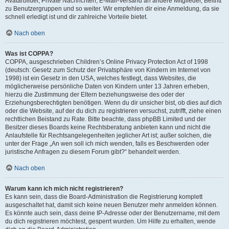
Avatarbilder, Private Nachrichten, E-Mail-Versand an andere Mitglieder, Beitritt
zu Benutzergruppen und so weiter. Wir empfehlen dir eine Anmeldung, da sie
schnell erledigt ist und dir zahlreiche Vorteile bietet.
Nach oben
Was ist COPPA?
COPPA, ausgeschrieben Children’s Online Privacy Protection Act of 1998
(deutsch: Gesetz zum Schutz der Privatsphäre von Kindern im Internet von
1998) ist ein Gesetz in den USA, welches festlegt, dass Websites, die
möglicherweise persönliche Daten von Kindern unter 13 Jahren erheben,
hierzu die Zustimmung der Eltern beziehungsweise des oder der
Erziehungsberechtigten benötigen. Wenn du dir unsicher bist, ob dies auf dich
oder die Website, auf der du dich zu registrieren versuchst, zutrifft, ziehe einen
rechtlichen Beistand zu Rate. Bitte beachte, dass phpBB Limited und der
Besitzer dieses Boards keine Rechtsberatung anbieten kann und nicht die
Anlaufstelle für Rechtsangelegenheiten jeglicher Art ist; außer solchen, die
unter der Frage „An wen soll ich mich wenden, falls es Beschwerden oder
juristische Anfragen zu diesem Forum gibt?“ behandelt werden.
Nach oben
Warum kann ich mich nicht registrieren?
Es kann sein, dass die Board-Administration die Registrierung komplett
ausgeschaltet hat, damit sich keine neuen Benutzer mehr anmelden können.
Es könnte auch sein, dass deine IP-Adresse oder der Benutzername, mit dem
du dich registrieren möchtest, gesperrt wurden. Um Hilfe zu erhalten, wende