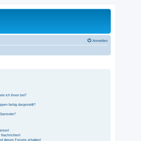
Anmelden
ete ich ihnen bei?
en farbig dargestellt?
tartseite?
icken!
 Nachrichten!
ed dieses Forums erhalten!