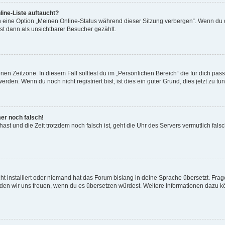
ine-Liste auftaucht?
n eine Option „Meinen Online-Status während dieser Sitzung verbergen“. Wenn du d
st dann als unsichtbarer Besucher gezählt.
en Zeitzone. In diesem Fall solltest du im „Persönlichen Bereich“ die für dich passe
den. Wenn du noch nicht registriert bist, ist dies ein guter Grund, dies jetzt zu tun
mer noch falsch!
t hast und die Zeit trotzdem noch falsch ist, geht die Uhr des Servers vermutlich fal
t installiert oder niemand hat das Forum bislang in deine Sprache übersetzt. Frag
, würden wir uns freuen, wenn du es übersetzen würdest. Weitere Informationen dazu