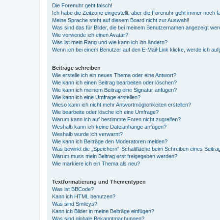
Die Forenuhr geht falsch!
Ich habe die Zeitzone eingestellt, aber die Forenuhr geht immer noch f
Meine Sprache steht auf diesem Board nicht zur Auswahl!
Was sind das für Bilder, die bei meinem Benutzernamen angezeigt we
Wie verwende ich einen Avatar?
Was ist mein Rang und wie kann ich ihn ändern?
Wenn ich bei einem Benutzer auf den E-Mail-Link klicke, werde ich au
Beiträge schreiben
Wie erstelle ich ein neues Thema oder eine Antwort?
Wie kann ich einen Beitrag bearbeiten oder löschen?
Wie kann ich meinem Beitrag eine Signatur anfügen?
Wie kann ich eine Umfrage erstellen?
Wieso kann ich nicht mehr Antwortmöglichkeiten erstellen?
Wie bearbeite oder lösche ich eine Umfrage?
Warum kann ich auf bestimmte Foren nicht zugreifen?
Weshalb kann ich keine Dateianhänge anfügen?
Weshalb wurde ich verwarnt?
Wie kann ich Beiträge den Moderatoren melden?
Was bewirkt die „Speichern“-Schaltfläche beim Schreiben eines Beitra
Warum muss mein Beitrag erst freigegeben werden?
Wie markiere ich ein Thema als neu?
Textformatierung und Thementypen
Was ist BBCode?
Kann ich HTML benutzen?
Was sind Smileys?
Kann ich Bilder in meine Beiträge einfügen?
Was sind globale Bekanntmachungen?