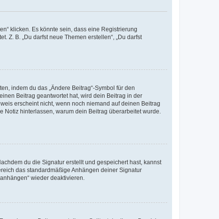
n“ klicken. Es könnte sein, dass eine Registrierung
t. Z. B. „Du darfst neue Themen erstellen“, „Du darfst
iten, indem du das „Ändere Beitrag“-Symbol für den
inen Beitrag geantwortet hat, wird dein Beitrag in der
nweis erscheint nicht, wenn noch niemand auf deinen Beitrag
ne Notiz hinterlassen, warum dein Beitrag überarbeitet wurde.
chdem du die Signatur erstellt und gespeichert hast, kannst
Bereich das standardmäßige Anhängen deiner Signatur
r anhängen“ wieder deaktivieren.