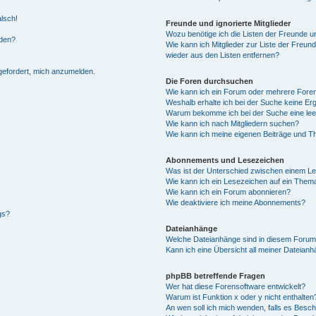
alsch!
Freunde und ignorierte Mitglieder
Wozu benötige ich die Listen der Freunde un
rden?
Wie kann ich Mitglieder zur Liste der Freund
wieder aus den Listen entfernen?
fgefordert, mich anzumelden.
Die Foren durchsuchen
Wie kann ich ein Forum oder mehrere For
Weshalb erhalte ich bei der Suche keine Er
Warum bekomme ich bei der Suche eine lee
Wie kann ich nach Mitgliedern suchen?
Wie kann ich meine eigenen Beiträge und T
Abonnements und Lesezeichen
Was ist der Unterschied zwischen einem L
Wie kann ich ein Lesezeichen auf ein Them
Wie kann ich ein Forum abonnieren?
Wie deaktiviere ich meine Abonnements?
gs?
Dateianhänge
Welche Dateianhänge sind in diesem Forum
Kann ich eine Übersicht all meiner Dateian
phpBB betreffende Fragen
Wer hat diese Forensoftware entwickelt?
Warum ist Funktion x oder y nicht enthalten
An wen soll ich mich wenden, falls es Besc