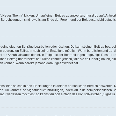
„Neues Thema“ klicken. Um auf einen Beitrag zu antworten, musst du auf „Antworte
e Berechtigungen sind jeweils am Ende der Foren- und der Beitragsansicht aufgeliste
r deine eigenen Beiträge bearbeiten oder löschen. Du kannst einen Beitrag bearbe
inen begrenzten Zeitraum nach seiner Erstellung möglich. Wenn bereits jemand auf de
 die Anzahl als auch der letzte Zeitpunkt der Bearbeitungen angezeigt. Dieser Hi
en Beitrag überarbeitet hat. Diese können jedoch, falls sie es für nötig halten, ei
hen können, wenn bereits jemand darauf geantwortet hat.
st eine solche in den Einstellungen in deinem persönlichen Bereich entwerfen. Na
eren. Du kannst eine Signatur auch hinzufügen, indem du in deinem persönlichen 
atur verfassen möchtest, so kannst du dort einfach das Kontrollkästchen „Signatu