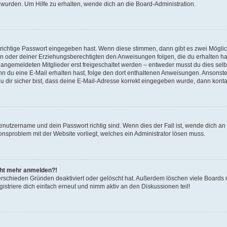
 wurden. Um Hilfe zu erhalten, wende dich an die Board-Administration.
 richtige Passwort eingegeben hast. Wenn diese stimmen, dann gibt es zwei Mögl
tern oder deiner Erziehungsberechtigten den Anweisungen folgen, die du erhalten ha
u angemeldeten Mitglieder erst freigeschaltet werden – entweder musst du dies selbs
. Wenn du eine E-Mail erhalten hast, folge den dort enthaltenen Anweisungen. Ansons
 dir sicher bist, dass deine E-Mail-Adresse korrekt eingegeben wurde, dann kontak
Benutzername und dein Passwort richtig sind. Wenn dies der Fall ist, wende dich a
ionsproblem mit der Website vorliegt, welches ein Administrator lösen muss.
icht mehr anmelden?!
erschieden Gründen deaktiviert oder gelöscht hat. Außerdem löschen viele Boards r
triere dich einfach erneut und nimm aktiv an den Diskussionen teil!