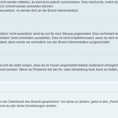
 nicht wieder mitteilen, du kannst es jedoch zurücksetzen. Dies machst du, indem 
 dich schnell wieder anmelden können.
ückzusetzen, so wende dich an die Board-Administration.
en“ nicht auswählst, wirst du nur für eine Sitzung angemeldet. Dies verhindert 
leiben“ beim Anmelden auswählen. Dies ist nicht empfehlenswert, wenn du dich an
 steht, dann wurde sie vermutlich von der Board-Administration ausgeschaltet.
 hat und die dafür sorgen, dass du im Forum angemeldet bleibst. Außerdem ermögli
tiviert wurden. Wenn du Probleme bei der An- oder Abmeldung hast, kann es helfen
n in der Datenbank des Boards gespeichert. Um diese zu ändern, gehe in den „Persö
nst du alle deine Einstellungen ändern.