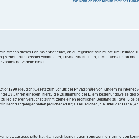
Wie kann ich einen Administrator des Board
istration dieses Forums entscheidet, ob du registriert sein musst, um Beiträge zu s
ung stehen: zum Beispiel Avatarbilder, Private Nachrichten, E-Mail-Versand an ander
 zahlreiche Vorteile bietet.
t of 1998 (deutsch: Gesetz zum Schutz der Privatsphäre von Kindern im Internet vo
unter 13 Jahren erheben, hierzu die Zustimmung der Eltern beziehungsweise des o
h zu registrieren versuchst, zutrifft, ziehe einen rechtlichen Beistand zu Rate. Bit
für Rechtsangelegenheiten jeglicher Art ist; außer solchen, die unter der Frage „
.
g komplett ausgeschaltet hat, damit sich keine neuen Benutzer mehr anmelden könn