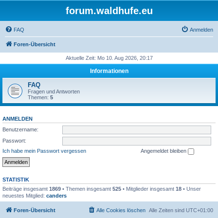
forum.waldhufe.eu
FAQ
Anmelden
Foren-Übersicht
Aktuelle Zeit: Mo 10. Aug 2026, 20:17
Informationen
FAQ
Fragen und Antworten
Themen:
5
ANMELDEN
Benutzername:
Passwort:
Ich habe mein Passwort vergessen
Angemeldet bleiben
STATISTIK
Beiträge insgesamt
1869
• Themen insgesamt
525
• Mitglieder insgesamt
18
• Unser
neuestes Mitglied:
canders
Foren-Übersicht
Alle Cookies löschen
Alle Zeiten sind
UTC+01:00