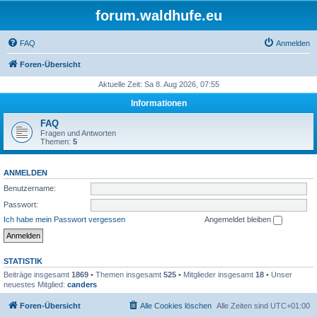
forum.waldhufe.eu
FAQ
Anmelden
Foren-Übersicht
Aktuelle Zeit: Sa 8. Aug 2026, 07:55
Informationen
FAQ
Fragen und Antworten
Themen:
5
ANMELDEN
Benutzername:
Passwort:
Ich habe mein Passwort vergessen
Angemeldet bleiben
STATISTIK
Beiträge insgesamt
1869
• Themen insgesamt
525
• Mitglieder insgesamt
18
• Unser
neuestes Mitglied:
canders
Foren-Übersicht
Alle Cookies löschen
Alle Zeiten sind
UTC+01:00