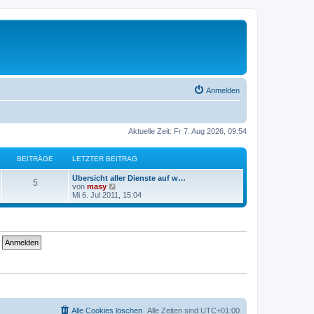
Anmelden
Aktuelle Zeit: Fr 7. Aug 2026, 09:54
BEITRÄGE
LETZTER BEITRAG
L
Übersicht aller Dienste auf w…
B
5
e
N
von
masy
t
e
Mi 6. Jul 2011, 15:04
e
z
u
t
e
i
e
s
r
t
t
B
e
e
r
i
B
r
t
e
r
i
ä
a
t
g
r
g
a
g
e
Alle Cookies löschen
Alle Zeiten sind
UTC+01:00