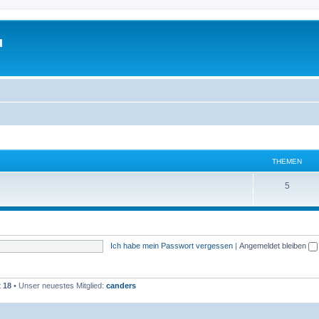
u
THEMEN
T
5
h
e
m
Ich habe mein Passwort vergessen
|
Angemeldet bleiben
e
n
t
18
• Unser neuestes Mitglied:
canders