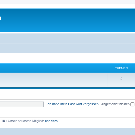
u
THEMEN
T
5
h
e
m
Ich habe mein Passwort vergessen
|
Angemeldet bleiben
e
n
t
18
• Unser neuestes Mitglied:
canders