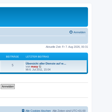
Anmelden
Aktuelle Zeit: Fr 7. Aug 2026, 00:31
BEITRÄGE
LETZTER BEITRAG
L
Übersicht aller Dienste auf w…
B
5
e
N
von
masy
t
e
Mi 6. Jul 2011, 15:04
e
z
u
t
e
i
e
s
r
t
t
B
e
e
r
i
B
r
t
e
r
i
ä
a
t
g
r
g
a
g
e
Alle Cookies löschen
Alle Zeiten sind
UTC+01:00