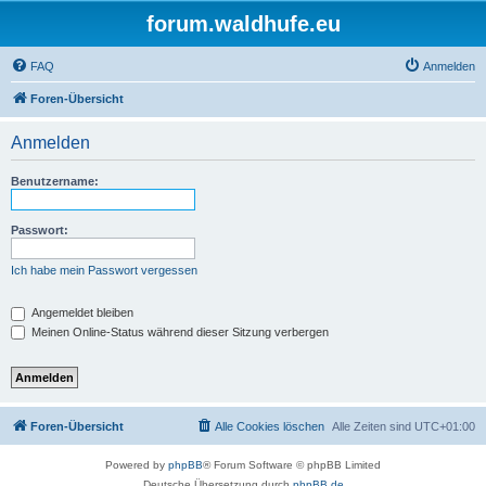
forum.waldhufe.eu
FAQ
Anmelden
Foren-Übersicht
Anmelden
Benutzername:
Passwort:
Ich habe mein Passwort vergessen
Angemeldet bleiben
Meinen Online-Status während dieser Sitzung verbergen
Foren-Übersicht
Alle Cookies löschen
Alle Zeiten sind
UTC+01:00
Powered by
phpBB
® Forum Software © phpBB Limited
Deutsche Übersetzung durch
phpBB.de