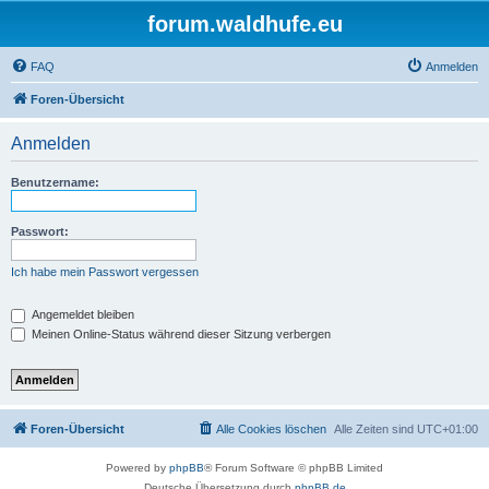
forum.waldhufe.eu
FAQ
Anmelden
Foren-Übersicht
Anmelden
Benutzername:
Passwort:
Ich habe mein Passwort vergessen
Angemeldet bleiben
Meinen Online-Status während dieser Sitzung verbergen
Foren-Übersicht
Alle Cookies löschen
Alle Zeiten sind
UTC+01:00
Powered by
phpBB
® Forum Software © phpBB Limited
Deutsche Übersetzung durch
phpBB.de