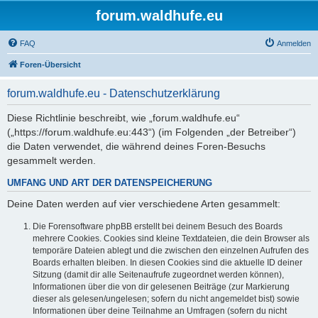
forum.waldhufe.eu
FAQ
Anmelden
Foren-Übersicht
forum.waldhufe.eu - Datenschutzerklärung
Diese Richtlinie beschreibt, wie „forum.waldhufe.eu“
(„https://forum.waldhufe.eu:443“) (im Folgenden „der Betreiber“)
die Daten verwendet, die während deines Foren-Besuchs
gesammelt werden.
UMFANG UND ART DER DATENSPEICHERUNG
Deine Daten werden auf vier verschiedene Arten gesammelt:
Die Forensoftware phpBB erstellt bei deinem Besuch des Boards
mehrere Cookies. Cookies sind kleine Textdateien, die dein Browser als
temporäre Dateien ablegt und die zwischen den einzelnen Aufrufen des
Boards erhalten bleiben. In diesen Cookies sind die aktuelle ID deiner
Sitzung (damit dir alle Seitenaufrufe zugeordnet werden können),
Informationen über die von dir gelesenen Beiträge (zur Markierung
dieser als gelesen/ungelesen; sofern du nicht angemeldet bist) sowie
Informationen über deine Teilnahme an Umfragen (sofern du nicht