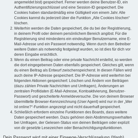
angemeldet bist) gespeichert. Ferner werden deine Benutzer-ID, ein
Authentifizierungsschlüssel und eine Session-ID gespeichert. Die
Cookies haben standardmäßig eine Gültigkeit von einem Jahr. Alle
Cookies kannst du jederzeit über die Funktion „Alle Cookies löschen“
löschen.
Weiterhin werden die Daten gespeichert, die du bei der Registrierung,
in deinem Profil oder deinem persönlichem Bereich angibst. Für die
Registrierung sind mindestens ein eindeutiger Benutzername, eine E-
Mail-Adresse und ein Passwort notwendig. Wenn durch den Betreiber
weitere Daten als notwendig festgelegt wurden, so ist dies für dich vor
deren Eingabe ersichtlich.
Wenn du einen Beitrag oder eine private Nachricht erstellst, so werden
die dort eingegebenen Daten ebenfalls gespeichert. Gleiches gilt, wenn
du einen Beitrag als Entwurf zwischenspeicherst. In diesen Fällen wird
auch deine IP-Adresse gespeichert. Die IP-Adresse wird weiterhin bei
folgenden Aktionen gespeichert: Löschen und Ändern von Beiträgen
(dazu zählen Private Nachrichten und Umfragen), Änderungen an
zentralen Profildaten (E-Mail-Adresse, Kontoaktivierung, Benutzer-
Passwort) und gescheiterte Anmeldeversuche. Die von deinem Browser
übermittelte Browser-Kennzeichnung (User Agent) wird nur in der „Wer
ist online?“-Funktion angezeigt und nicht dauerhaft gespeichert.
Schließlich erfordern einzelne Funktionen des Boards, dass weitere
Daten gespeichert werden. Dazu gehören dein Abstimmungsverhalten
bei Umfragen, der Gelesen-Status von deinen Beiträgen oder explizit
von dir gesetzte Lesezeichen oder Benachrichtigungsfunktionen.
Dein Passwort wird mit einer Einwege-Verschlüsselung (Hash)