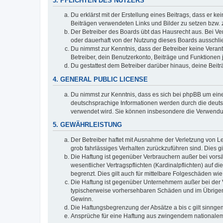
3. PFLICHTEN DES NUTZERS
Du erklärst mit der Erstellung eines Beitrags, dass er ke
Beiträgen verwendeten Links und Bilder zu setzen bzw.
Der Betreiber des Boards übt das Hausrecht aus. Bei V
oder dauerhaft von der Nutzung dieses Boards ausschlie
Du nimmst zur Kenntnis, dass der Betreiber keine Verantw
Betreiber, dein Benutzerkonto, Beiträge und Funktionen 
Du gestattest dem Betreiber darüber hinaus, deine Beit
4. GENERAL PUBLIC LICENSE
Du nimmst zur Kenntnis, dass es sich bei phpBB um eine
deutschsprachige Informationen werden durch die deu
verwendet wird. Sie können insbesondere die Verwendun
5. GEWÄHRLEISTUNG
Der Betreiber haftet mit Ausnahme der Verletzung von Le
grob fahrlässiges Verhalten zurückzuführen sind. Dies 
Die Haftung ist gegenüber Verbrauchern außer bei vors
wesentlicher Vertragspflichten (Kardinalpflichten) auf
begrenzt. Dies gilt auch für mittelbare Folgeschäden 
Die Haftung ist gegenüber Unternehmern außer bei der V
typischerweise vorhersehbaren Schäden und im Übrigen 
Gewinn.
Die Haftungsbegrenzung der Absätze a bis c gilt sinnge
Ansprüche für eine Haftung aus zwingendem nationalem