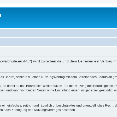
u
rum.waldhufe.eu:443“) wird zwischen dir und dem Betreiber ein Vertrag
das Board“) schließt du einen Nutzungsvertrag mit dem Betreiber des Boards ab (im 
 so darfst du das Board nicht weiter nutzen. Für die Nutzung des Boards gelten jew
sen und kann von beiden Seiten ohne Einhaltung einer Frist jederzeit gekündigt w
ber ein einfaches, zeitlich und räumlich unbeschränktes und unentgeltliches Recht
auch nach Kündigung des Nutzungsvertrages bestehen.