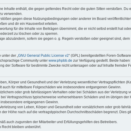
ine Inhalte enthält, die gegen geltendes Recht oder die guten Sitten verstoßen. Du 
 zu verwenden.
erstößen gegen diese Nutzungsbedingungen oder anderer im Board veröffentlichte
ßen und dir ein Hausverbot erteilen.
ortung für die Inhalte von Beiträgen übernimmt, die er nicht selbst erstellt hat od
jederzeit zu löschen oder zu sperren.
räge abzuändern, sofern sie gegen o. g. Regeln verstoßen oder geeignet sind, dem
 unter der „
GNU General Public License v2
“ (GPL) bereitgestellten Foren-Softwar
tschsprachige Community unter
www.phpbb.de
zur Verfügung gestellt. Beide haben 
g der Software für bestimmte Zwecke nicht untersagen oder auf Inhalte fremder F
ben, Körper und Gesundheit und der Verletzung wesentlicher Vertragspflichten (Kard
gilt auch für mittelbare Folgeschäden wie insbesondere entgangenen Gewinn.
ätzlichem oder grob fahrlässigem Verhalten oder bei Schäden aus der Verletzung 
 die bei Vertragsschluss typischerweise vorhersehbaren Schäden und im übrigen de
wie insbesondere entgangenen Gewinn.
erletzung von Leben, Körper und Gesundheit oder vorsätzlichem oder grob fahrläs
der Höhe nach auf die vertragstypischen Durchschnittsschäden begrenzt. Dies gi
mäß auch zugunsten der Mitarbeiter und Erfüllungsgehilfen des Betreibers.
 Recht bleiben unberührt.