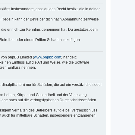
erklärst insbesondere, dass du das Recht besitzt, die in deinen
n Regeln kann der Betreiber dich nach Abmahnung zeitweise
er die er nicht zur Kenntnis genommen hat. Du gestattest dem
 Betreiber oder einem Dritten Schaden zuzufügen.
e von phpBB Limited (
www.phpbb.com
) handelt;
keinen Einfluss auf die Art und Weise, wie die Software
oren Einfluss nehmen.
inalpflichten) nur für Schäden, die auf ein vorsätzliches oder
von Leben, Körper und Gesundheit und der Verletzung
r Höhe nach auf die vertragstypischen Durchschnittsschäden
sigem Verhalten des Betreibers auf die bei Vertragsschluss
lt auch für mittelbare Schäden, insbesondere entgangenen