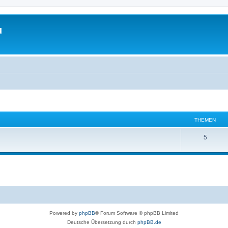
u
THEMEN
T
5
h
e
m
e
n
Powered by
phpBB
® Forum Software © phpBB Limited
Deutsche Übersetzung durch
phpBB.de