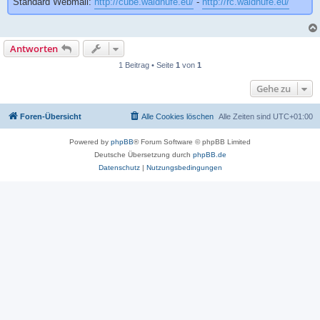
Standard Webmail:
http://cube.waldhufe.eu/
-
http://rc.waldhufe.eu/
Antworten
1 Beitrag • Seite
1
von
1
Gehe zu
Foren-Übersicht
Alle Cookies löschen
Alle Zeiten sind
UTC+01:00
Powered by
phpBB
® Forum Software © phpBB Limited
Deutsche Übersetzung durch
phpBB.de
Datenschutz
|
Nutzungsbedingungen