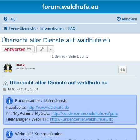
forum.waldhufe.eu
FAQ
Anmelden
Foren-Übersicht
Informationen
FAQ
Übersicht aller Dienste auf waldhufe.eu
Antworten
1 Beitrag • Seite
1
von
1
masy
Administrator
Übersicht aller Dienste auf waldhufe.eu
B
Mi 6. Jul 2011, 15:04
e
i
Kundencenter / Datendienste
t
r
Hauptseite:
http://www.waldhufe.de
a
g
PHPMyAdmin / MySQL:
http://kundencenter.waldhufe.eu/pma
FileManager / WebFTP:
http://kundencenter.waldhufe.eu/ftp
Webmail / Kommunikation