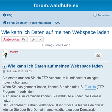
forum.waldhufe.eu
FAQ
Anmelden
Foren-Übersicht
Informationen
FAQ
Wie kann ich Daten auf meinen Webspace laden
Antworten
1 Beitrag • Seite
1
von
1
marco
Wie kann ich Daten auf meinen Webspace laden
B
Fr 5. Mär 2010, 16:03
e
i
Als erstes müssen Sie ein FTP Account im Kundencenter anlegen.
t
ftp-einrichten.png
r
a
Wenn Sie das gemacht haben, können Sie sich mit z.B.
Filezilla
(FTP
g
Programm) verbinden.
Als Server zum verbinden können Sie waldhufe.eu oder ihre Domain
nutzen.
Der Startordner für Ihren Webspace ist ist htdocs. Alles was da drin ist
können Sie über Ihre Domain name.waldhufe.eu oder Domain.de