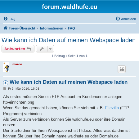
forum.waldhufe.eu
FAQ
Anmelden
Foren-Übersicht
Informationen
FAQ
Wie kann ich Daten auf meinen Webspace laden
Antworten
1 Beitrag • Seite
1
von
1
marco
Wie kann ich Daten auf meinen Webspace laden
B
Fr 5. Mär 2010, 16:03
e
i
Als erstes müssen Sie ein FTP Account im Kundencenter anlegen.
t
ftp-einrichten.png
r
a
Wenn Sie das gemacht haben, können Sie sich mit z.B.
Filezilla
(FTP
g
Programm) verbinden.
Als Server zum verbinden können Sie waldhufe.eu oder ihre Domain
nutzen.
Der Startordner für Ihren Webspace ist ist htdocs. Alles was da drin ist
können Sie über Ihre Domain name.waldhufe.eu oder Domain.de